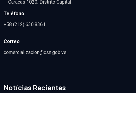
Caracas 1020, Distrito Capital
Teléfono
+58 (212) 630.8361
Correo
comercializacion@csn.gob.ve
Notícias Recientes
May 23 2026
Complejo Siderúrgico
Nacional reafirma su
liderazgo