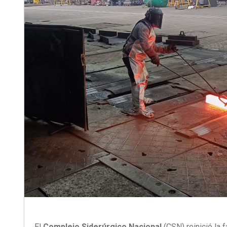
El
Complejo Siderúrgico Nacional
(CSN) reinició la 