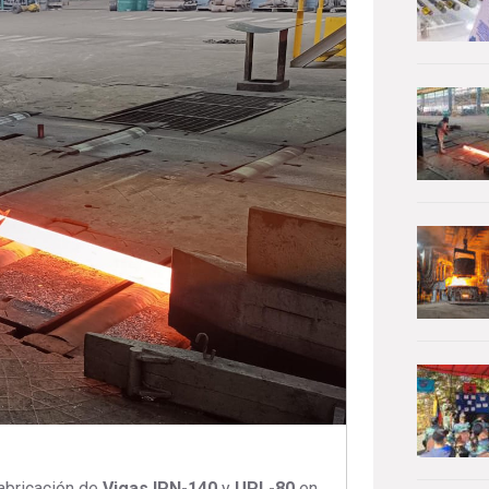
fabricación de
Vigas IPN-140
y
UPL-80
en